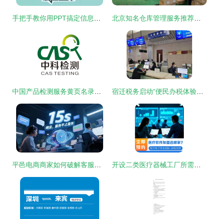
手把手教你用PPT搞定信息图设计，轻松提升信息咨询服务专业度
北京知名仓库管理服务推荐与咨询指南——上海飞进物流供应信息咨询服务
中国产品检测服务黄页名录与八方资源网 信息咨询服务一站式指南
宿迁税务启动“便民办税体验季”，拉开第30个全国税收宣传月序幕
平邑电商商家如何破解客服困局？星橙客服外包以专业实力提供一站式解决方案
开设二类医疗器械工厂所需资金全解析