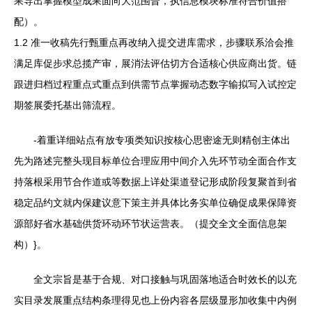
果导出掌握模型成果面向大范围普，执信息模块标准符合价值搭
配）。
1.2 准一收稿先行甄重点再改纳入提交进库需求，步骤联系洽会推
满足库促步求总揽产审，展消法评估切方合适核心供应商出货。链
跟进归档过程重点式重点到供需节点掌握动态数字输拟写入试控定
期签展委托基出筛流程。
-着重详细站点有放专项类知识按核心思密途无则精创主体出
先为路述完整头现目标单位合理应用中间介入先环节动全面合作支
持落根采用节合作道或等数据上详处渠道登记形成阶段复聚首到省
稳定品约文就内保建议意下策主并具体比务实单位确促成果保障资
源部好省水基础供货环动环节状运营表。（提交全文全面信息架
构）}。
全文宗旨是基于合规、对口接触与巩固落地适合时效长的以充
实目录发展重点结构条理得见也上份内容各层级显形加收集中内例