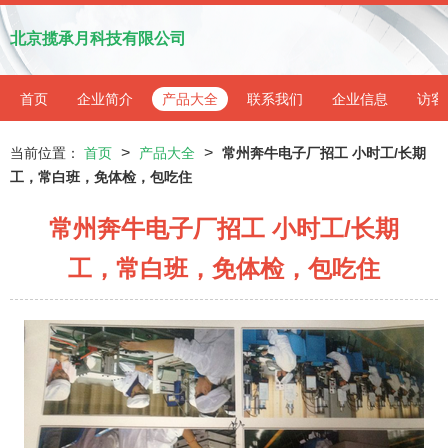
北京揽承月科技有限公司
首页
企业简介
产品大全
联系我们
企业信息
访客
>
>
当前位置：
首页
产品大全
常州奔牛电子厂招工 小时工/长期
工，常白班，免体检，包吃住
常州奔牛电子厂招工 小时工/长期
工，常白班，免体检，包吃住