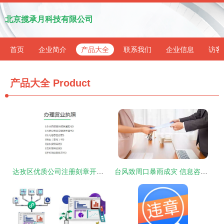
北京揽承月科技有限公司
首页
企业简介
产品大全
联系我们
企业信息
访客
产品大全
Product
达孜区优质公司注册刻章开户税务备案服务——西藏悦德企业咨询高性价比供应
台风致周口暴雨成灾 信息咨询服务的缺失与反思